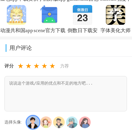
装新版本
免费下载安装
调音器下载免
载最新版
v14.5.0
(Kwai)v13.6.40.545802
费版v7.97.0
v1.1.73
动漫共和国app
scene官方下载
倒数日下载安
字体美化大师
免费下载最新
最新版v9.4.9
卓版v3.6.61
回归版v8.14.3
用户评论
版v1.0.0.8
★
★
★
★
★
评分
力荐
选择头像: