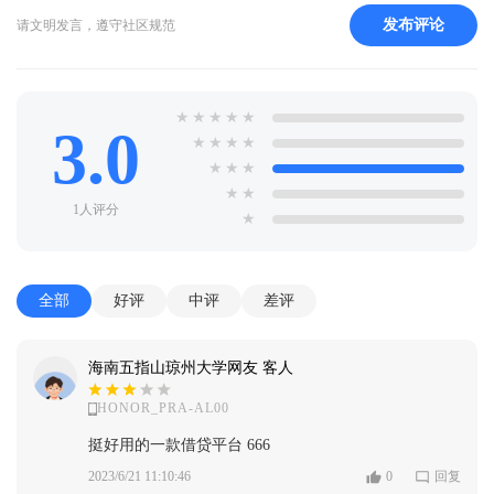
发布评论
请文明发言，遵守社区规范
★
★
★
★
★
3.0
★
★
★
★
★
★
★
★
★
1人评分
★
全部
好评
中评
差评
海南五指山琼州大学网友 客人
HONOR_PRA-AL00
挺好用的一款借贷平台 666
2023/6/21 11:10:46
0
回复