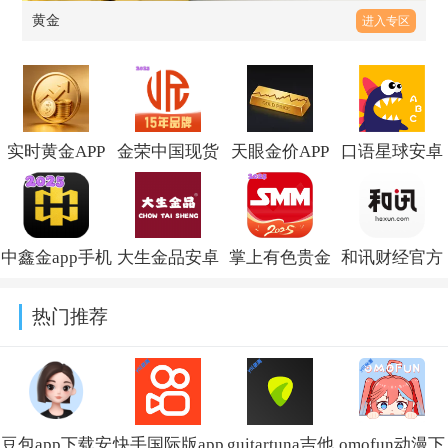
黄金
进入专区
实时黄金APP
金荣中国现货
天眼金价APP
口语星球安卓
手机版下载
黄金交易平台
官方正版最新
版v4.7.0.6
v1.0.0 官方版
v4.9.27
v1.0.2
中鑫金app手机
大生金品安卓
掌上有色贵金
和讯财经官方
版下载安装最
版v1.0.4
属下载安装
版v8.9.7
热门推荐
新版v5.7.4
v7.2
豆包app下载安
快手国际版app
guitartuna吉他
omofun动漫下