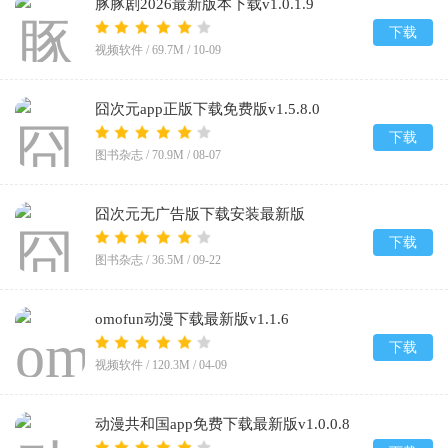
豚豚剧2026最新版本下载v1.0.1.9
下载
视频软件 /
69.7M
/
10-09
囧次元app正版下载免费版v1.5.8.0
下载
图书杂志 /
70.9M
/
08-07
囧次元无广告版下载安装最新版
2026v1.5.8.0
下载
图书杂志 /
36.5M
/
09-22
omofun动漫下载最新版v1.1.6
下载
视频软件 /
120.3M
/
04-09
动漫共和国app免费下载最新版v1.0.0.8