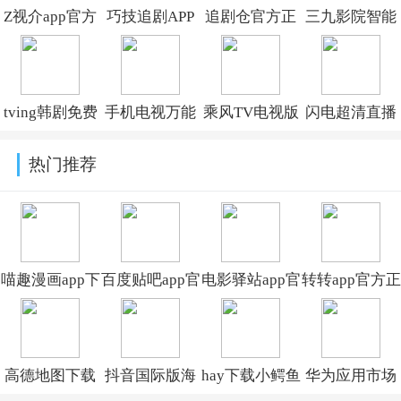
Z视介app官方
巧技追剧APP
追剧仓官方正
三九影院智能
正版下载v7.2.0
官方下载v2.0.2
版下载v26.4.7
电视版下载
电视机版
v3.3
tving韩剧免费
手机电视万能
乘风TV电视版
闪电超清直播
下载安装
播放器JT软件
app下载v1.0.3
TV版最新版下
热门推荐
v26.15.02
最新版v1
载v1.4.9
喵趣漫画app下
百度贴吧app官
电影驿站app官
转转app官方正
载小说免费安
方下载
方最新版本免
版下载2026最
装v5.0.0
v22.5.1.0
费下载v2.0.0
新版本v12.6.0
高德地图下载
抖音国际版海
hay下载小鳄鱼
华为应用市场