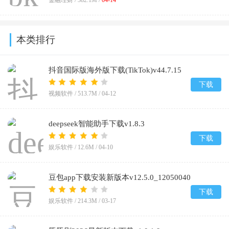
本类排行
抖音国际版海外版下载(TikTok)v44.7.15
下载
视频软件 /
513.7M
/
04-12
deepseek智能助手下载v1.8.3
下载
娱乐软件 /
12.6M
/
04-10
豆包app下载安装新版本v12.5.0_12050040
下载
娱乐软件 /
214.3M
/
03-17