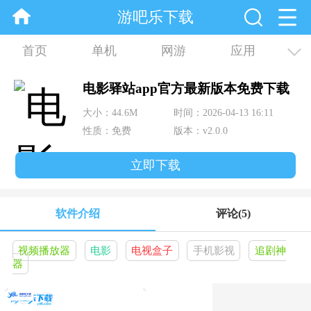
游吧乐下载
首页
单机
网游
应用
资讯
合集
电影驿站app官方最新版本免费下载
大小：44.6M
时间：2026-04-13 16:11
性质：免费
版本：v2.0.0
立即下载
软件介绍
评论
(5)
视频播放器
电影
电视盒子
手机影视
追剧神
器