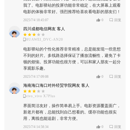
我了。电影驿站的投屏功能非常稳定，在大屏幕上观看
电影的体验非常好。强烈推荐给喜欢看电影的朋友们！
2025/7/4 18:45:07
0
回复
四川成都电信网友 客人
HUAWEI_DVC-AN20
电影驿站的个性化推荐非常精准，总是能发现一些意想
不到的好片。多线路选择保证了播放流畅性，避免了卡
顿的烦恼。投屏功能也很方便，可以和家人朋友一起分
享观影乐趣。
2025/7/4 17:09:08
0
回复
海南海口海口对外经贸学院网友 客人
vivo_vivo X7Plus
界面简洁友好，操作简单易上手。电影资源覆盖面广，
新老片都有，总能找到自己想看的。缓存功能也很实
用，离线也能追剧，非常方便。
2025/7/4 14:58:34
0
回复