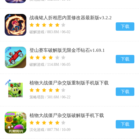
战魂铭人折相思内置修改器最新版v3.2.2
下载
破解游戏 /
883.8M
/
06-02
登山赛车破解版无限金币钻石v1.69.1
下载
破解游戏 /
114.8M
/
06-05
植物大战僵尸杂交版重制版手机版下载
v0.23.0.0
下载
策略塔防 /
501.6M
/
06-22
植物大战僵尸杂交版破解版手机下载
(Plants vs Zombies Super Hybrid)v3.12
下载
汉化游戏 /
887.7M
/
10-09