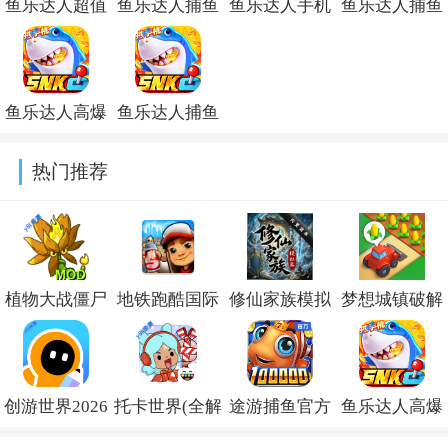
鱼乐达人超值
鱼乐达人捕鱼
鱼乐达人手机
鱼乐达人捕鱼
0.1折v1.3.0
官方正版v1.3.0
号登录版本
内购版v1.2.10
v1.2.10
鱼乐达人高爆
鱼乐达人捕鱼
版最新版
旧版本安装包
热门推荐
v1.2.10
v1.2.10
植物大战僵尸
地铁跑酷国际
修仙家族模拟
梦想城镇破解
融合版二创内
服破解版下载
器内置作弊菜
版内置修改菜
置菜单
(Subway
单折相思
单
创游世界2026
托卡世界(全解
途游捕鱼官方
鱼乐达人高爆
(PlantsVsZombiesRH-
Surf)v3.66.0
v10.1.6
(Township)v37.
最新版下载
锁版
版免费下载最
版最新版