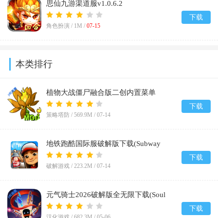
思仙九游渠道服v1.0.6.2
下载
角色扮演 /
1M
/
07-15
本类排行
植物大战僵尸融合版二创内置菜单
(PlantsVsZombiesRH-Mod)v3.8
下载
策略塔防 /
569.9M
/
07-14
地铁跑酷国际服破解版下载(Subway
Surf)v3.66.0
下载
破解游戏 /
223.2M
/
07-14
元气骑士2026破解版全无限下载(Soul
Knight)v8.2.0
下载
汉化游戏 /
682.3M
/
05-06