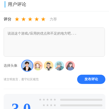
Mod)v3.8
用户评论
v1.77.0
本)2026v1.134
新版本v4.878
v1.2.10
★
★
★
★
★
评分
力荐
选择头像:
发布评论
请文明发言，遵守社区规范
★
★
★
★
★
3.0
★
★
★
★