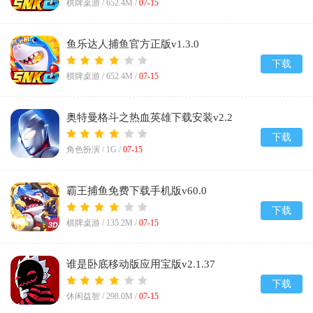
棋牌桌游 /
652.4M
/
07-15
鱼乐达人捕鱼官方正版v1.3.0
下载
棋牌桌游 /
652.4M
/
07-15
奥特曼格斗之热血英雄下载安装v2.2
下载
角色扮演 /
1G
/
07-15
霸王捕鱼免费下载手机版v60.0
下载
棋牌桌游 /
135.2M
/
07-15
谁是卧底移动版应用宝版v2.1.37
下载
休闲益智 /
298.0M
/
07-15