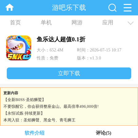
游吧乐下载
首页
单机
网游
应用
资讯
合集
鱼乐达人超值0.1折
大小：652.4M
时间：2026-07-15 10:17
性质：免费
版本：v1.3.0
立即下载
更新内容
【全新B0SS·圣焰狮鹫】
不要惊醒它，你会获得整座金山。最高倍率496,000倍!
【永恒试炼·持续更新】
本周入驻：圣焰狮聲、黑金号、青毛狮王
软件介绍
评论
(5)