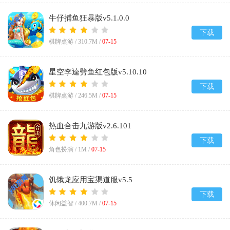
牛仔捕鱼狂暴版v5.1.0.0
下载
棋牌桌游 /
310.7M
/
07-15
星空李逵劈鱼红包版v5.10.10
下载
棋牌桌游 /
246.5M
/
07-15
热血合击九游版v2.6.101
下载
角色扮演 /
1M
/
07-15
饥饿龙应用宝渠道服v5.5
下载
休闲益智 /
400.7M
/
07-15