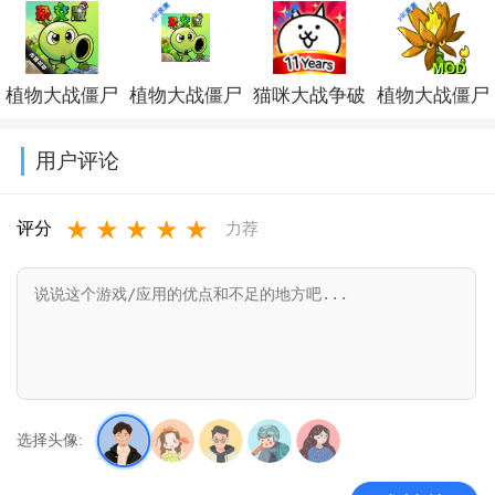
服破解版下载
思内置修改器
修改器最新版
版下载无限金
(Subway
最新版v3.4.0
本v52.1.2a破解
币无限闪电最
植物大战僵尸
植物大战僵尸
猫咪大战争破
植物大战僵尸
Surf)v3.67.0
版
新版v2.5.20
杂交版破解版
杂交版重制版
解版下载可扭
融合版二创内
用户评论
手机下载
手机版下载
蛋2026v15.5.0
置菜单
★
★
★
★
★
(Plants vs
v0.25.5
(PlantsVsZomb
评分
力荐
Zombies Super
Mod)v3.8.1
Hybrid)v0.25.5.0
选择头像: