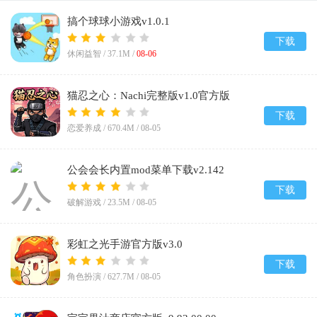
搞个球球小游戏v1.0.1
下载
休闲益智 /
37.1M
/
08-06
猫忍之心：Nachi完整版v1.0官方版
下载
恋爱养成 /
670.4M
/
08-05
公会会长内置mod菜单下载v2.142
下载
破解游戏 /
23.5M
/
08-05
彩虹之光手游官方版v3.0
下载
角色扮演 /
627.7M
/
08-05