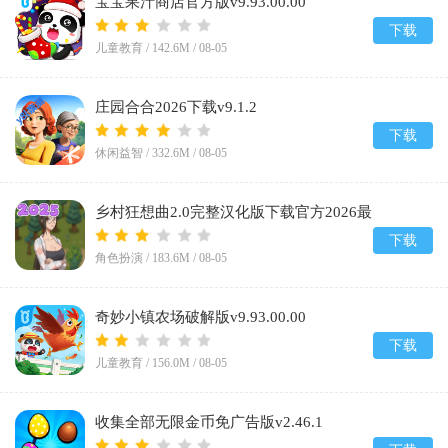
宝宝果汁商店官方版v9.93.00.00
下载
儿童教育 /
142.6M
/
08-05
庄园合合2026下载v9.1.2
下载
休闲益智 /
332.6M
/
08-05
乡村狂想曲2.0完整汉化版下载官方2026最
新版v2.0
下载
角色扮演 /
183.6M
/
08-05
奇妙小镇农场破解版v9.93.00.00
下载
儿童教育 /
156.0M
/
08-05
收集全部无限金币免广告版v2.46.1