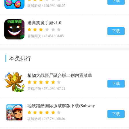
下载
破解游戏 /
186.9M
/
08-05
逃离笑魔手游v1.0
下载
冒险闯关 /
47.4M
/
08-05
本类排行
植物大战僵尸融合版二创内置菜单
(PlantsVsZombiesRH-Mod)v3.8.1
下载
策略塔防 /
571.0M
/
07-21
地铁跑酷国际服破解版下载(Subway
Surf)v3.67.0
下载
破解游戏 /
227.7M
/
08-04