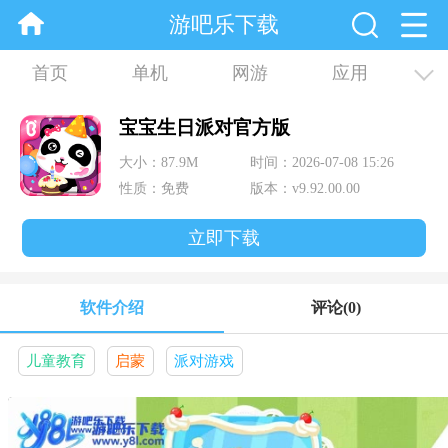
游吧乐下载
首页
单机
网游
应用
资讯
合集
宝宝生日派对官方版
大小：87.9M
时间：2026-07-08 15:26
性质：免费
版本：v9.92.00.00
立即下载
软件介绍
评论
(0)
儿童教育
启蒙
派对游戏