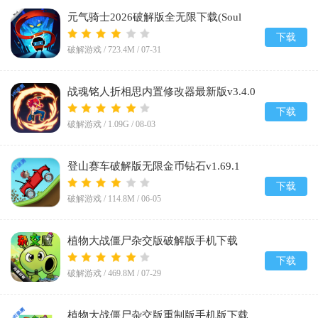
元气骑士2026破解版全无限下载(Soul
Knight)v8.4.0
下载
破解游戏 /
723.4M
/
07-31
战魂铭人折相思内置修改器最新版v3.4.0
下载
破解游戏 /
1.09G
/
08-03
登山赛车破解版无限金币钻石v1.69.1
下载
破解游戏 /
114.8M
/
06-05
植物大战僵尸杂交版破解版手机下载
(Plants vs Zombies Super Hybrid)v0.25.5.0
下载
破解游戏 /
469.8M
/
07-29
植物大战僵尸杂交版重制版手机版下载