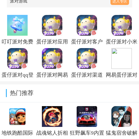
派对游戏
进入专区
叮叮派对免费
蛋仔派对应用
蛋仔派对客户
蛋仔派对小米
版v1.2.3
宝渠道服最新
端更新版本下
版下载安装
版v1.0.285
载v1.0.285
v1.0.285
蛋仔派对qq登
蛋仔派对网易
蛋仔派对渠道
网易蛋仔派对
录版本
官方正版官服
服下载官方版
官方下载免费
热门推荐
v1.0.285
下载v1.0.285
v1.0.285
安装v1.0.285
地铁跑酷国际
战魂铭人折相
狂野飙车9内置
猛鬼宿舍破解