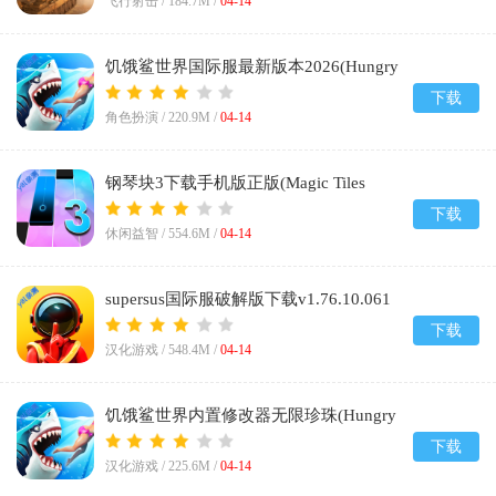
飞行射击 /
184.7M
/
04-14
饥饿鲨世界国际服最新版本2026(Hungry
Shark World)v7.7.1
下载
角色扮演 /
220.9M
/
04-14
钢琴块3下载手机版正版(Magic Tiles
3)v13.042.101
下载
休闲益智 /
554.6M
/
04-14
supersus国际服破解版下载v1.76.10.061
下载
汉化游戏 /
548.4M
/
04-14
饥饿鲨世界内置修改器无限珍珠(Hungry
Shark)v7.7.1
下载
汉化游戏 /
225.6M
/
04-14