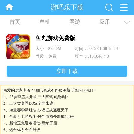
游吧乐下载
首页
单机
网游
应用
资讯
合集
鱼丸游戏免费版
大小：275.0M
时间：2026-01-08 15:24
性质：免费
版本：v10.3.46.4.0
立即下载
亲爱的玩家老爷,全服已完成不停服更新!详细内容如下
1、S5赛季盛大开幕,三大阵营问鼎襄阳
2、三大类赛季BOSs全面来袭!
3、海量赛季新玩法,沙场征战逐鹿天下
4、全新月卡特权,礼包金币额外加成100%
5、新增玉兔迎春活动(后续开启)
6、炮台体系全面升级