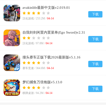
avakinlife最新中文版v2.019.01
下载
汉化游戏 /
253.2M
/
04-14
自我剑剑闲置内置菜单(Ego Sword)v2.31
下载
汉化游戏 /
97.8M
/
04-14
撞头赛车正版下载2026最新版v5.1.16
下载
赛车竞速 /
364.6M
/
04-14
梦幻捕鱼万倍炮版v5.13.0
下载
棋牌桌游 /
94.2M
/
04-14