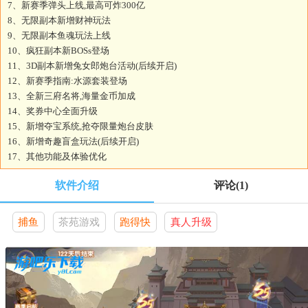
7、新赛季弹头上线,最高可炸300亿
8、无限副本新增财神玩法
9、无限副本鱼魂玩法上线
10、疯狂副本新BOSs登场
11、3D副本新增兔女郎炮台活动(后续开启)
12、新赛季指南:水源套装登场
13、全新三府名将,海量金币加成
14、奖券中心全面升级
15、新增夺宝系统,抢夺限量炮台皮肤
16、新增奇趣盲盒玩法(后续开启)
17、其他功能及体验优化
软件介绍
评论
(1)
捕鱼
茶苑游戏
跑得快
真人升级