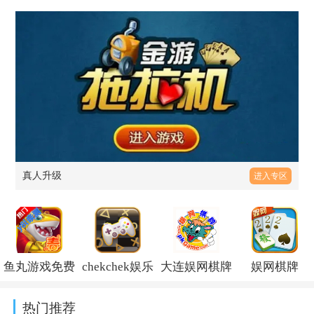
真人升级
进入专区
鱼丸游戏免费
chekchek娱乐
大连娱网棋牌
娱网棋牌
版v10.3.46.4.0
大厅最新版
官方最新版
pkgamev5.0.3
热门推荐