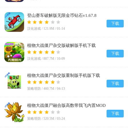
登山赛车破解版无限金币钻石v1.67.8
下载
汉化游戏 /
121.9M
/
01-14
植物大战僵尸杂交版破解版手机下载
(Plants vs Zombies Super Hybrid)v3.12
下载
汉化游戏 /
887.7M
/
10-09
植物大战僵尸杂交版重制版手机版下载
v0.19.1.0
下载
策略塔防 /
460.7M
/
04-13
植物大战僵尸融合版高数带我飞内置MOD
菜单(PlantsVsZombiesRH-Mod)v3.5
下载
策略塔防 /
520.5M
/
03-24