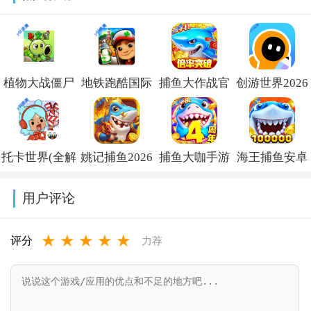
v1.3.4
v5.0.3
植物大战僵尸
地铁跑酷国际
捕鱼大作战官
创游世界2026
杂交版重制版
服破解版下载
方版2026下载
最新版下载
手机版下载
(Subway
v1.6.0.1
v1.71.2
托卡世界(全解
姚记捕鱼2026
捕鱼大咖手游
海王捕鱼安卓
v0.19.1.0
Surf)v3.61.1
锁版
最新版官方版
下载安装正版
版本官方下载
用户评论
本)2026v1.128.0
v7.9.3.0
v153
v1.37.3
★
★
★
★
★
评分
力荐