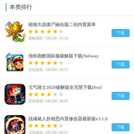
本类排行
植物大战僵尸融合版二创内置菜单
(PlantsVsZombiesRH-Mod)v3.5
下载
策略塔防 /
520.5M
/
03-24
地铁跑酷国际服破解版下载(Subway
Surf)v3.61.1
下载
汉化游戏 /
239.8M
/
04-13
元气骑士2026破解版全无限下载(Soul
Knight)v8.1.0
下载
汉化游戏 /
646.6M
/
04-09
战魂铭人折相思内置修改器最新版v3.1.0
下载
汉化游戏 /
859.2M
/
04-01