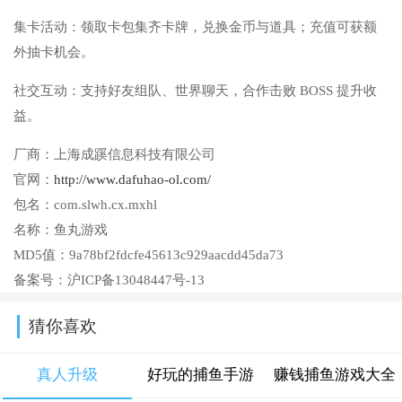
集卡活动：领取卡包集齐卡牌，兑换金币与道具；充值可获额
外抽卡机会。
社交互动：支持好友组队、世界聊天，合作击败 BOSS 提升收
益。
厂商：
上海成蹊信息科技有限公司
官网：
http://www.dafuhao-ol.com/
包名：
com.slwh.cx.mxhl
名称：
鱼丸游戏
MD5值：
9a78bf2fdcfe45613c929aacdd45da73
备案号：
沪ICP备13048447号-13
猜你喜欢
真人升级
好玩的捕鱼手游
赚钱捕鱼游戏大全