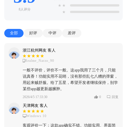
★
★
8人评分
★
全部
好评
中评
差评
浙江杭州网友 客人
Realme_Narzo_90
一般不评价，评价不一般。这app我用了三个月，只能
说真香！功能实用不花哨，没有那些乱七八糟的弹窗，
用起来贼舒服。给了五星，希望开发者继续保持，别学
某些app越更新越臃肿。
2026/4/5 17:33:30
0
回复
天津网友 客人
Windows 10
客观评价一下：这款app确实不错。功能实用、界面简