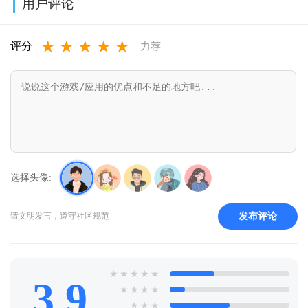
用户评论
版v1.0.0.8
★
★
★
★
★
评分
力荐
选择头像:
发布评论
请文明发言，遵守社区规范
★
★
★
★
★
3.9
★
★
★
★
★
★
★