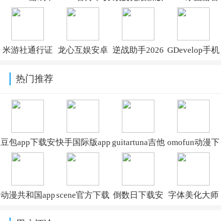
心App最新下
(游戏创作平
本v1.13.39
方下载v4.0
载v14.35.3官
台)V269.0
米游社通行证
龙心互娱安卓
逆战助手2026
GDevelop手机
方版
官方版v2.112.0
版v3.0.241226
官方下载
版下载
热门推荐
v3.16.4
v1.0.257
豆包app下载安
快手国际版app
guitartuna吉他
omofun动漫下
装新版本
免费下载安装
调音器下载免
载最新版
v14.5.0
(Kwai)v13.6.40.545802
费版v7.97.0
v1.1.73
动漫共和国app
scene官方下载
倒数日下载安
字体美化大师
免费下载最新
最新版v9.4.9
卓版v3.6.61
回归版v8.14.3