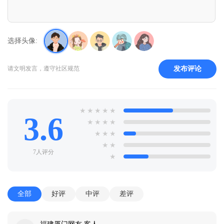
选择头像:
发布评论
请文明发言，遵守社区规范
★
★
★
★
★
3.6
★
★
★
★
★
★
★
★
★
7人评分
★
全部
好评
中评
差评