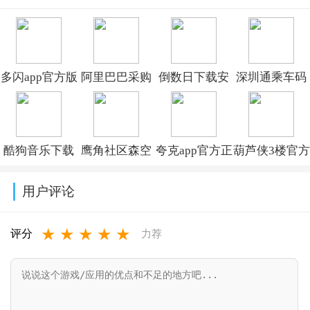
版v10.35.0.10
v1.0.8
v2.1.32
多闪app官方版
阿里巴巴采购
倒数日下载安
深圳通乘车码
下载最新版
批发平台
卓版v3.6.59
v2.9.1
v39.9.0_39900300
1688v12.13.0.0
酷狗音乐下载
鹰角社区森空
夸克app官方正
葫芦侠3楼官方
免费2026最新
岛最新版本
版下载最新版
版下载v4.4.1.2
用户评论
版本v20.7.5
v1.62.0
本
★
★
★
★
★
v10.14.5.1120
评分
力荐