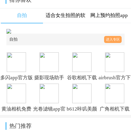
自拍
适合女生拍照的软
网上预约拍照app
件大全
自拍
进入专区
多闪app官方版
摄影现场助手
谷歌相机下载
airbrush官方下
下载最新版
app免费版下载
安装最新版
载v8.12.0
v39.9.0_39900300
v2.0.1安卓版
2026v10.4.117.936816638.14
黄油相机免费
光卷滤镜app官
b612咔叽美颜
广角相机下载
下载安装最新
方下载免费版
相机v15.2.6
安装手机版
热门推荐