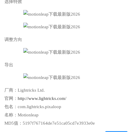
选择特效
调整方向
导出
厂商：
Lightricks Ltd.
官网：
http://www.lightricks.com/
包名：
com.lightricks.pixaloop
名称：
Motionleap
MD5值：
5197f767164de7e51ca05cd7e3933e0e