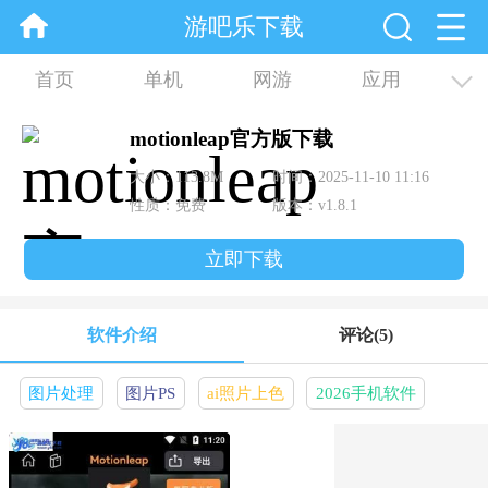
游吧乐下载
首页
单机
网游
应用
资讯
合集
motionleap官方版下载
大小：113.8M
时间：2025-11-10 11:16
性质：免费
版本：v1.8.1
立即下载
软件介绍
评论
(5)
图片处理
图片PS
ai照片上色
2026手机软件