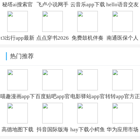
秘塔ai搜索官
飞卢小说网手
云音乐app下载
hello语音交友
方下载v2.7.0
机版
最新版v2.5.3
软件v7.98.0
2026v7.4.4
t3出行app最新
点点穿书2026
免费鼓机伴奏
南通医保个人
版本v4.5.1
最新版下载安
软件下载v9.6.8
缴费查询
热门推荐
装v3.9.4.9
2026v1.12.4
喵趣漫画app下
百度贴吧app官
电影驿站app官
转转app官方正
载小说免费安
方下载
方最新版本免
版下载2026最
装v5.0.0
v22.5.1.0
费下载v2.0.0
新版本v12.6.0
高德地图下载
抖音国际版海
hay下载小鳄鱼
华为应用市场