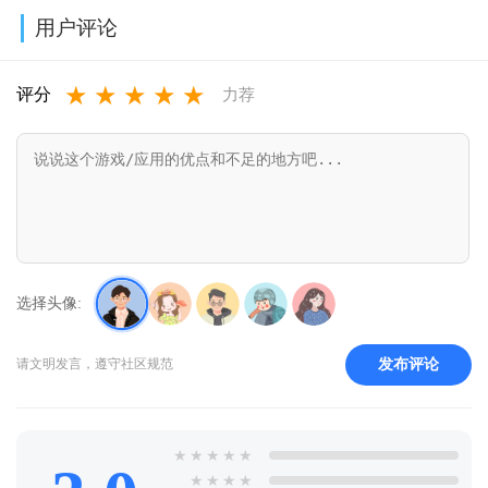
导航2026最新
外版下载
中文版v8.53.0
正版下载软件
用户评论
版安装
(TikTok)v44.7.15
商店
★
★
★
★
★
v16.13.0.2011
appv16.2.1.300
评分
力荐
选择头像:
发布评论
请文明发言，遵守社区规范
★
★
★
★
★
★
★
★
★