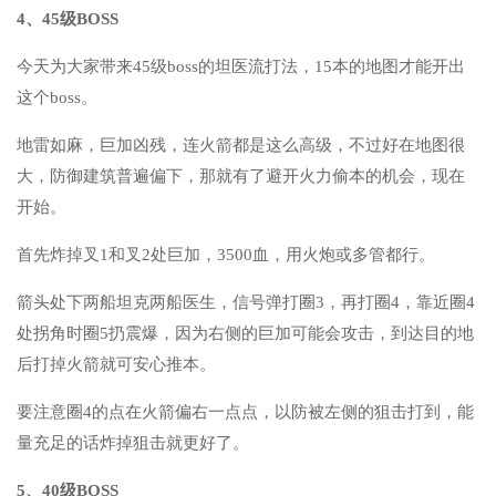
4、45级BOSS
今天为大家带来45级boss的坦医流打法，15本的地图才能开出
这个boss。
地雷如麻，巨加凶残，连火箭都是这么高级，不过好在地图很
大，防御建筑普遍偏下，那就有了避开火力偷本的机会，现在
开始。
首先炸掉叉1和叉2处巨加，3500血，用火炮或多管都行。
箭头处下两船坦克两船医生，信号弹打圈3，再打圈4，靠近圈4
处拐角时圈5扔震爆，因为右侧的巨加可能会攻击，到达目的地
后打掉火箭就可安心推本。
要注意圈4的点在火箭偏右一点点，以防被左侧的狙击打到，能
量充足的话炸掉狙击就更好了。
5、40级BOSS