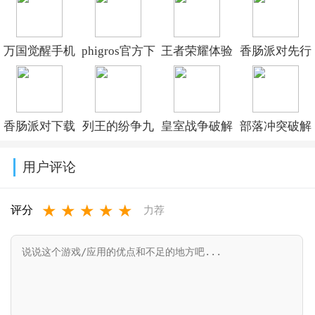
v18.111.1
万国觉醒手机
phigros官方下
王者荣耀体验
香肠派对先行
版国服
载安装v3.19.5
服下载官方正
服最新版
v1.1.10.21
版
2026v25.15
香肠派对下载
列王的纷争九
皇室战争破解
部落冲突破解
2026v11.41.1.17
正版免费要登
游最新版本
版下载无限宝
版最新2026下
用户评论
录v25.15
v12.02.0
石金币(Null’s
载v18.400.7
★
★
★
★
★
Royale)v15.535.13
评分
力荐