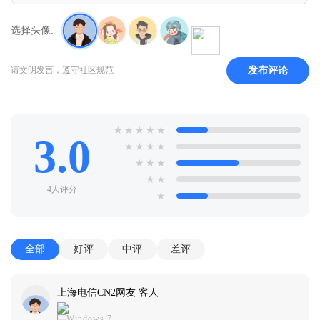
选择头像:
发布评论
请文明发言，遵守社区规范
★
★
★
★
★
3.0
★
★
★
★
★
★
★
★
★
4人评分
★
全部
好评
中评
差评
上海电信CN2网友 客人
Windows 7