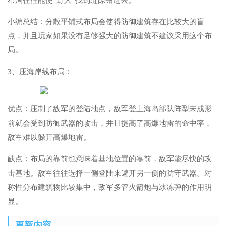
布局往往能使“野人”找到缝隙钻进去。
小编总结：分散平铺式布局会使得防御建筑存在比较大的盲
点，并且玩家如果没有足够强大的防御建筑不建议采用这个布
局。
3、压海岸线布局：
优点：压制了敌军的登陆地点，敌军登上海岛部队阵型未成形
前就会受到防御武器的攻击，并且提高了高爆地雷的命中率，
敌军难以躲开高爆地雷。
缺点：布局的靠前也意味着基地位置的靠前，敌军能尽快的攻
击基地。敌军往往选择一侧登陆来避开另一侧的防守武器。对
称性分布建筑物比较集中，敌军多管火箭炮与冰冻弹的作用明
显。
更新内容