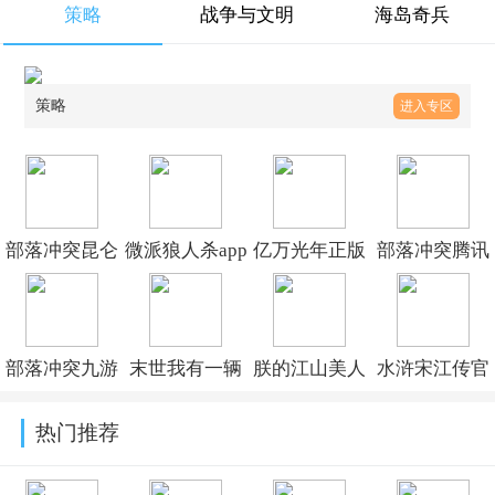
策略
战争与文明
海岛奇兵
策略
进入专区
部落冲突昆仑
微派狼人杀app
亿万光年正版
部落冲突腾讯
版官方版
下载v2.5.16
官方版v1.11.74
版qq登录最新
v18.111.1
版
部落冲突九游
末世我有一辆
朕的江山美人
水浒宋江传官
2026v18.111.1
版官方下载最
房车手游下载
jsgame下载
方版v100.22.9
热门推荐
新版本
v4.6.1
v2.17.67