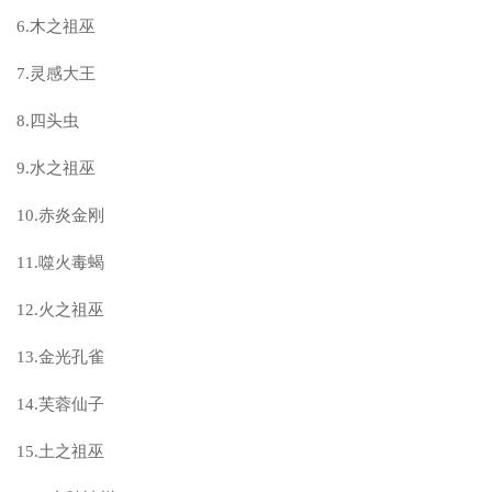
6.木之祖巫
7.灵感大王
8.四头虫
9.水之祖巫
10.赤炎金刚
11.噬火毒蝎
12.火之祖巫
13.金光孔雀
14.芙蓉仙子
15.土之祖巫