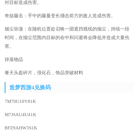
对目标造成伤害。
奇挞藤击：手中的藤蔓变长捅击前方的敌人造成伤害。
烟尘弥漫：在随机位置处召唤一团遮挡视线的烟尘，持续一段
时间，在烟尘范围内目标的命中和闪避将会降低并造成大量伤
害。
掉落物品
奢天头盔碎片，强化石，饰品突破材料
造梦西游4兑换码
7M70U10V81K
M7JSAU4U41K
BFZ9AHW3S1K