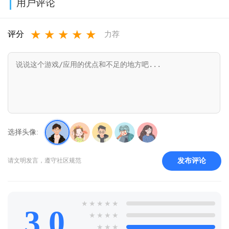
用户评论
本(null’s royale
机版免费
版
★
★
★
★
★
infinity)v14.593.1
v1.26.23.1
2026v11.40.1.2
评分
力荐
选择头像:
发布评论
请文明发言，遵守社区规范
★
★
★
★
★
3.0
★
★
★
★
★
★
★