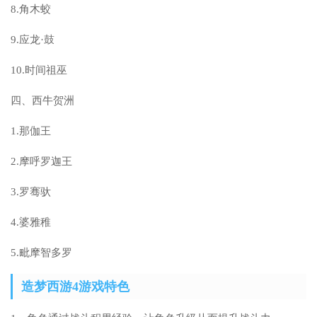
8.角木蛟
9.应龙·鼓
10.时间祖巫
四、西牛贺洲
1.那伽王
2.摩呼罗迦王
3.罗骞驮
4.婆雅稚
5.毗摩智多罗
造梦西游4游戏特色