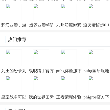
官方版v3.0.1.7
版2026版
宝版安装
版安卓版安装
v3.0.1.7
v1.563.0
包v1.563.0
梦幻西游手游
造梦西游ol移
九州幻姬游戏
道友请留步0.1
网易版本下载
动官方版
官方版v1.0.13
折最新版本
热门推荐
v1.563.0
v16.4.0
v8.06.061001
列王的纷争九
战舰猎手官方
pubg体验服下
pubg国际服地
游最新版本
版下载手机版
载安装正版最
铁逃生下载最
v11.18.0
v1.52.4
新版v4.5.1
新版本(PUBG
皇室战争可以
我的世界国际
王者荣耀体验
phigros官方下
MOBILE)v4.4.
修改卡牌的版
服下载正版手
服下载官方正
载安装v3.19.2