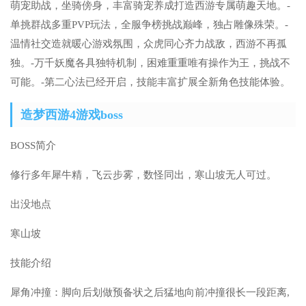
萌宠助战，坐骑傍身，丰富骑宠养成打造西游专属萌趣天地。-
单挑群战多重PVP玩法，全服争榜挑战巅峰，独占雕像殊荣。-
温情社交造就暖心游戏氛围，众虎同心齐力战敌，西游不再孤
独。-万千妖魔各具独特机制，困难重重唯有操作为王，挑战不
可能。-第二心法已经开启，技能丰富扩展全新角色技能体验。
造梦西游4游戏boss
BOSS简介
修行多年犀牛精，飞云步雾，数怪同出，寒山坡无人可过。
出没地点
寒山坡
技能介绍
犀角冲撞：脚向后划做预备状之后猛地向前冲撞很长一段距离,