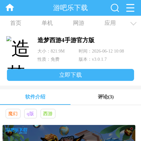
游吧乐下载
首页
单机
网游
应用
资讯
合集
造梦西游4手游官方版
大小：821.9M
时间：2026-06-12 10:08
性质：免费
版本：v3.0.1.7
立即下载
软件介绍
评论
(3)
魔幻
q版
西游