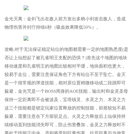
金光灭离：金剑飞出在敌人前方发出多柄小剑攻击敌人，造成
物理伤害并封疗持续6秒（吸血效果降低50%）。
攻略:对于无法保证稳定站位的地图都需要一定的地图熟悉度(是
否让上仙想起了被孔雀明王支配的恐惧？)首先这个地图的地块
移动速度和孔雀明王的地图比较相对平缓，地块面积也更大，
较易于走位，需要注意保证角色下方有站位不至于坠亡。金灭
是一个很常规的弹道技能，相对原位置稍微移动或二段跳即可
躲避，金光咒是一个BOSS周身的AOE技能，输出时和金灵圣母
保持一定距离即不会被波及，宝塔镇灵、水灵之力、木灵之力
这三个技能都是锁定玩家位置释放的控制技能，前摇较短不易
躲避，需要注意在下方留驻足点。火灵之力释放后上仙保持持
续移动直到技能消失即可，防止伤害叠加，金灵之力释放时不
要处于技能正中央，否则将受到巨量伤害，拉开距离后当做常