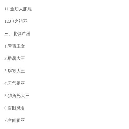
11.金翅大鹏雕
12.电之祖巫
三、北俱芦洲
1.青霄玉女
2.辟暑大王
3.辟寒大王
4.天气祖巫
5.独角兕大王
6.百眼魔君
7.空间祖巫