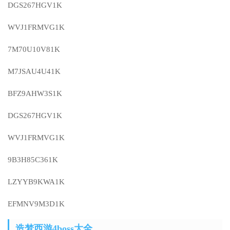
DGS267HGV1K
WVJ1FRMVG1K
7M70U10V81K
M7JSAU4U41K
BFZ9AHW3S1K
DGS267HGV1K
WVJ1FRMVG1K
9B3H85C361K
LZYYB9KWA1K
EFMNV9M3D1K
造梦西游4boss大全