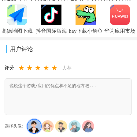
载小说免费安
方下载
方最新版本免
版下载2026最
装v5.0.0
v22.5.1.0
费下载v2.0.0
新版本v12.6.0
高德地图下载
抖音国际版海
hay下载小鳄鱼
华为应用市场
导航2026最新
外版下载
中文版v8.53.0
正版下载软件
用户评论
版安装
(TikTok)v44.7.15
商店
★
★
★
★
★
v16.13.0.2011
appv16.2.1.300
评分
力荐
选择头像: