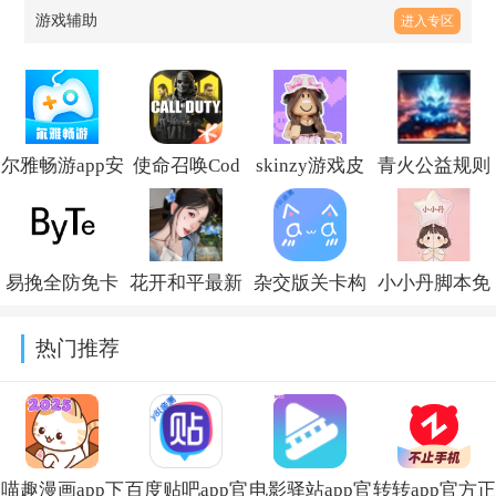
游戏辅助
进入专区
尔雅畅游app安
使命召唤Cod
skinzy游戏皮
青火公益规则
卓版
绘制自瞄软件
肤编辑器下载
拦截软件免费
v2.3.27260331
v5.32.1
v1.6.3
版v999
易挽全防免卡
花开和平最新
杂交版关卡构
小小丹脚本免
密公益版v32
免费版v别对我
建器下载
费版下载v6.7.0
热门推荐
说反话
v0.19.0+3
喵趣漫画app下
百度贴吧app官
电影驿站app官
转转app官方正