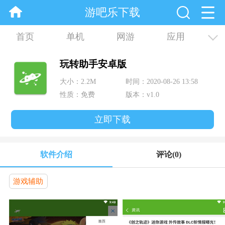
游吧乐下载
首页
单机
网游
应用
资讯
合集
玩转助手安卓版
大小：2.2M
时间：2020-08-26 13:58
性质：免费
版本：v1.0
立即下载
软件介绍
评论
(0)
游戏辅助