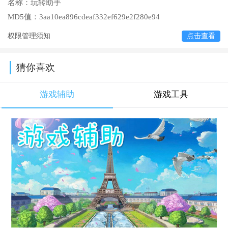
名称：
玩转助手
MD5值：
3aa10ea896cdeaf332ef629e2f280e94
权限管理须知
点击查看
猜你喜欢
游戏辅助
游戏工具