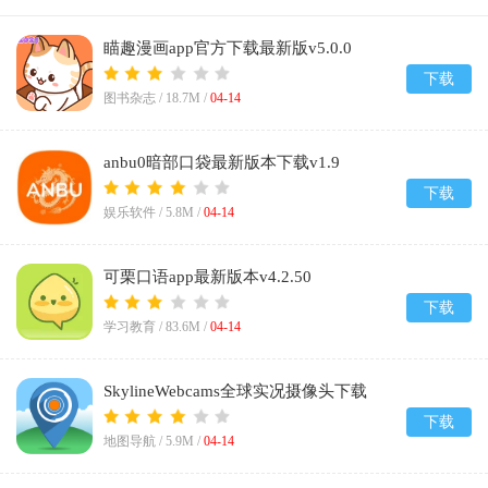
瞄趣漫画app官方下载最新版v5.0.0
下载
图书杂志 /
18.7M
/
04-14
anbu0暗部口袋最新版本下载v1.9
下载
娱乐软件 /
5.8M
/
04-14
可栗口语app最新版本v4.2.50
下载
学习教育 /
83.6M
/
04-14
SkylineWebcams全球实况摄像头下载
v1.0.0
下载
地图导航 /
5.9M
/
04-14