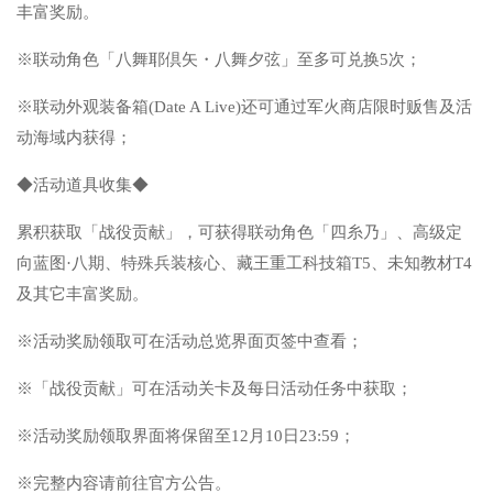
丰富奖励。
※联动角色「八舞耶倶矢・八舞夕弦」至多可兑换5次；
※联动外观装备箱(Date A Live)还可通过军火商店限时贩售及活
动海域内获得；
◆活动道具收集◆
累积获取「战役贡献」，可获得联动角色「四糸乃」、高级定
向蓝图·八期、特殊兵装核心、藏王重工科技箱T5、未知教材T4
及其它丰富奖励。
※活动奖励领取可在活动总览界面页签中查看；
※「战役贡献」可在活动关卡及每日活动任务中获取；
※活动奖励领取界面将保留至12月10日23:59；
※完整内容请前往官方公告。