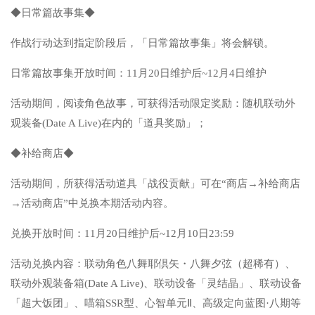
◆日常篇故事集◆
作战行动达到指定阶段后，「日常篇故事集」将会解锁。
日常篇故事集开放时间：11月20日维护后~12月4日维护
活动期间，阅读角色故事，可获得活动限定奖励：随机联动外
观装备(Date A Live)在内的「道具奖励」；
◆补给商店◆
活动期间，所获得活动道具「战役贡献」可在“商店→补给商店
→活动商店”中兑换本期活动内容。
兑换开放时间：11月20日维护后~12月10日23:59
活动兑换内容：联动角色八舞耶倶矢・八舞夕弦（超稀有）、
联动外观装备箱(Date A Live)、联动设备「灵结晶」、联动设备
「超大饭团」、喵箱SSR型、心智单元Ⅱ、高级定向蓝图·八期等