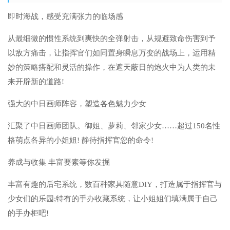
即时海战，感受充满张力的临场感
从最细微的惯性系统到爽快的全弹射击，从规避致命伤害到予
以敌方痛击，让指挥官们如同置身瞬息万变的战场上，运用精
妙的策略搭配和灵活的操作，在遮天蔽日的炮火中为人类的未
来开辟新的道路!
强大的中日画师阵容，塑造各色魅力少女
汇聚了中日画师团队。御姐、萝莉、邻家少女……超过150名性
格萌点各异的小姐姐! 静待指挥官您的命令!
养成与收集 丰富要素等你发掘
丰富有趣的后宅系统，数百种家具随意DIY，打造属于指挥官与
少女们的乐园;特有的手办收藏系统，让小姐姐们填满属于自己
的手办柜吧!