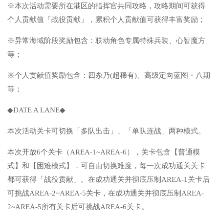
※本次活动需要所在港区的指挥官共同攻略，攻略期间可获得
个人贡献值「战役贡献」，累积个人贡献值可获得丰富奖励；
※异常海域阶段奖励包含：联动角色专属特殊兵装、心智魔方
等；
※个人贡献值奖励包含：四糸乃(超稀有)、高级定向蓝图・八期
等；
◆DATE A LANE◆
本次活动关卡可切换「多队出击」、「单队连战」两种模式。
本次开放6个关卡（AREA-1~AREA-6），关卡包含【普通模
式】和【困难模式】，可自由切换难度，每一次成功通关关卡
都可获得「战役贡献」。在成功通关并彻底压制AREA-1关卡后
可挑战AREA-2~AREA-5关卡，在成功通关并彻底压制AREA-
2~AREA-5所有关卡后可挑战AREA-6关卡。