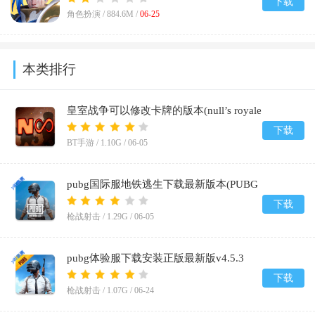
下载
角色扮演 /
884.6M
/
06-25
本类排行
皇室战争可以修改卡牌的版本(null’s royale
infinity)v14.593.1
下载
BT手游 /
1.10G
/
06-05
pubg国际服地铁逃生下载最新版本(PUBG
MOBILE)v4.4.0
下载
枪战射击 /
1.29G
/
06-05
pubg体验服下载安装正版最新版v4.5.3
下载
枪战射击 /
1.07G
/
06-24