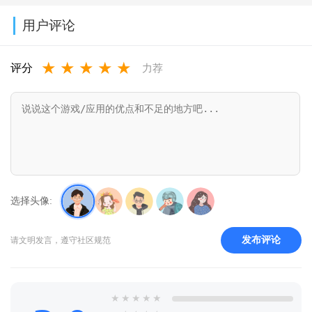
服最新版
版下载无限宝
载安装v3.19.3
版下载手机版
用户评论
2026v25.06
石金币(Null’s
v1.52.4
★
★
★
★
★
Royale)v14.593.1
评分
力荐
选择头像:
发布评论
请文明发言，遵守社区规范
★
★
★
★
★