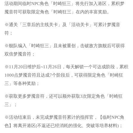
活动期间临时NPC角色「时崎狂三」将先行加入港区，累积梦
魇音符可获取限定角色「时崎狂三」在内的丰富奖励。
※通关「三章后的主线关卡」及「活动关卡」可累计梦魇音
符；
※舰队编入「时崎狂三」且未被重创，击破敌方旗舰后可获得
双倍梦魇音符；
※11月20日维护后~11月26日，每天解锁一个可达成阶段，累积
1000点梦魇音符且达成7个阶段后，可获得限定角色「时崎狂
三」等各种奖励；
※获取更多梦魇音符，还可以额外获取3次限定角色「时崎狂
三」；
※活动结束后，未完成梦魇音符累计的指挥官，【临时NPC角
色】将离开港区(不返还已经消耗的强化、突破等培养材料)；