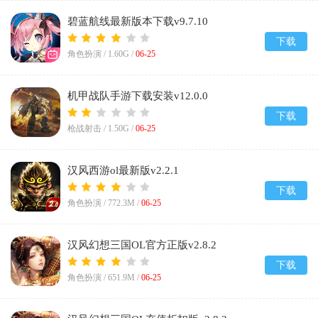
碧蓝航线最新版本下载v9.7.10
下载
角色扮演 /
1.60G
/
06-25
机甲战队手游下载安装v12.0.0
下载
枪战射击 /
1.50G
/
06-25
汉风西游ol最新版v2.2.1
下载
角色扮演 /
772.3M
/
06-25
汉风幻想三国OL官方正版v2.8.2
下载
角色扮演 /
651.9M
/
06-25