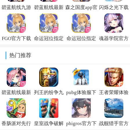
碧蓝航线九游
碧蓝航线最新
森之国度app官
闪烁之光下载
渠道服app下载
版本下载
方下载
安装最新版
v9.7.10
v9.7.10
v1.49.28251
v4.4.1
FGO官方下载
命运冠位指定
命运冠位指定
魂器学院官方
最新版v2.117.1
九游版本
官方客户端app
反和谐版下载
热门推荐
v2.117.1
下载v2.117.1
v12.50
碧蓝航线最新
列王的纷争九
pubg体验服下
王者荣耀体验
版本下载
游最新版本
载安装正版最
服下载官方正
v9.7.10
v11.19.0
新版v4.5.3
版
香肠派对先行
皇室战争破解
phigros官方下
战舰猎手官方
2026v11.41.1.6