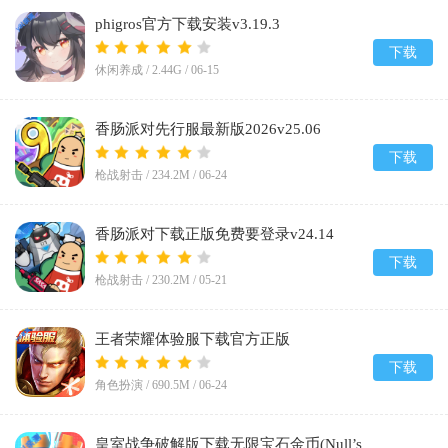
phigros官方下载安装v3.19.3
下载
休闲养成 /
2.44G
/
06-15
香肠派对先行服最新版2026v25.06
下载
枪战射击 /
234.2M
/
06-24
香肠派对下载正版免费要登录v24.14
下载
枪战射击 /
230.2M
/
05-21
王者荣耀体验服下载官方正版
2026v11.41.1.6
下载
角色扮演 /
690.5M
/
06-24
皇室战争破解版下载无限宝石金币(Null’s