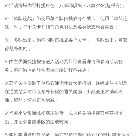
※活动海域内可打捞角色：八舞耶倶矢・八舞夕弦(超稀有)；
※「单队连战」为使用单个队伍挑战各个关卡，使用「单队连
战」时，每个关卡开始前角色耐久及各类状态均会重置；
※「多队出击」为不同队伍挑战各个关卡，「多队出击」可获
得额外奖励；
※由主界面快捷按钮进入活动页即可查看详情和参与活动任
务，不同港区的异常海域攻略进程不共通；
※部分关卡实装了单场石油消耗最大值机制、连续战斗功能及
在通关结算时可以额外获得的通关奖励，出战会正常消耗石
油，舰船心情会正常增减；
※当每个异常海域彻底压制后，成功通关的指挥官将获得奖
励，并记录当前港区的达成时间；
※奖励将通过邮件发放，当前邮箱中邮件达到100封后将无法收