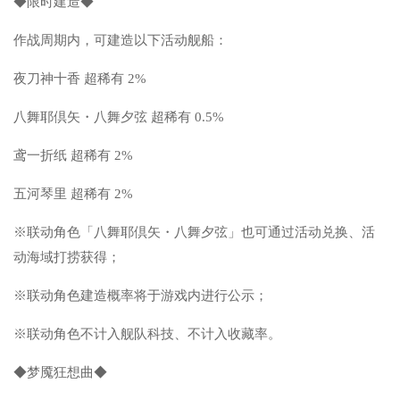
◆限时建造◆
作战周期内，可建造以下活动舰船：
夜刀神十香 超稀有 2%
八舞耶倶矢・八舞夕弦 超稀有 0.5%
鸢一折纸 超稀有 2%
五河琴里 超稀有 2%
※联动角色「八舞耶倶矢・八舞夕弦」也可通过活动兑换、活
动海域打捞获得；
※联动角色建造概率将于游戏内进行公示；
※联动角色不计入舰队科技、不计入收藏率。
◆梦魇狂想曲◆