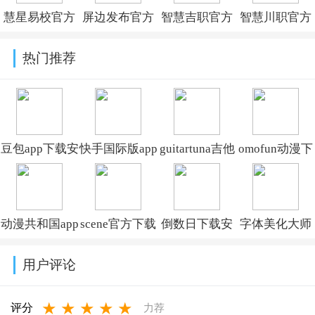
慧星易校官方
屏边发布官方
智慧吉职官方
智慧川职官方
版v2.3.18
正版v1.0.3
版v3.2.0
版v1.0.0
热门推荐
豆包app下载安
快手国际版app
guitartuna吉他
omofun动漫下
装新版本
免费下载安装
调音器下载免
载最新版
v14.5.0
(Kwai)v13.6.40.545802
费版v7.97.0
v1.1.73
动漫共和国app
scene官方下载
倒数日下载安
字体美化大师
免费下载最新
最新版v9.4.9
卓版v3.6.61
回归版v8.14.3
用户评论
版v1.0.0.8
★
★
★
★
★
评分
力荐