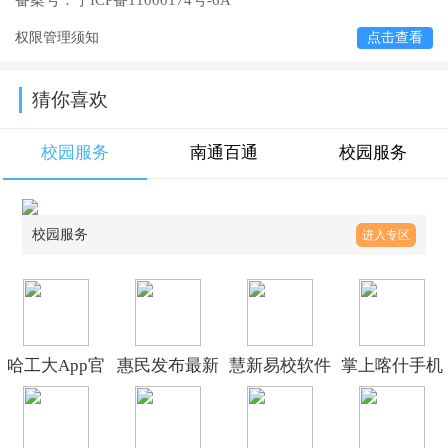
备案号：
宁ICP备11000174号-6A
权限管理须知
点击查看
猜你喜欢
校园服务
南通百通
校园服务
校园服务
进入专区
哈工大App官
惠民发布最新
慧新易校软件
掌上喀什手机
方下载v7.36.9
版v1.0.0
下载v2.3.22
版v1.0.0
安卓版