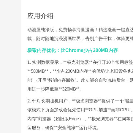
应用介绍
动漫屋纯净版，免费畅享海量漫画！精选漫画一键直
载，随时随地沉浸漫画世界，告别广告干扰，体验更
极致内存优化：比Chrome少占200MB内存
1. 实测数据显示，**极光浏览器**在打开10个常用标签
**580MB**，**少占200MB内存**的优势让
能”→开启“智能内存回收”。此功能会自动冻结后台
用进一步降低至**320MB**。
2. 针对长期挂机用户，**极光浏览器**提供了一个“
该模式下页面加载会优先使用**GPU加速**而非CPU
内存”浏览器（如旧版Edge），**极光浏览器**在同等
留服务，确保**安全纯净**运行环境。