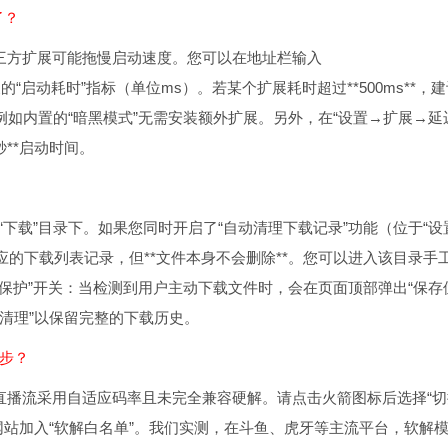
了？
但第三方扩展可能拖慢启动速度。您可以在地址栏输入
看每个扩展的“启动耗时”指标（单位ms）。若某个扩展耗时超过**500ms**，
，例如内置的“暗黑模式”无需安装额外扩展。另外，在“设置→扩展→延
秒**启动时间。
“下载”目录下。如果您同时开启了“自动清理下载记录”功能（位于“设
的下载列表记录，但**文件本身不会删除**。您可以进入该目录手
“下载保护”开关：当检测到用户主动下载文件时，会在页面顶部弹出“保存
清理”以保留完整的下载历史。
同步？
部分直播流采用自适应码率且未完全兼容硬解。请点击火箭图标后选择“
网站加入“软解白名单”。我们实测，在斗鱼、虎牙等主流平台，软解