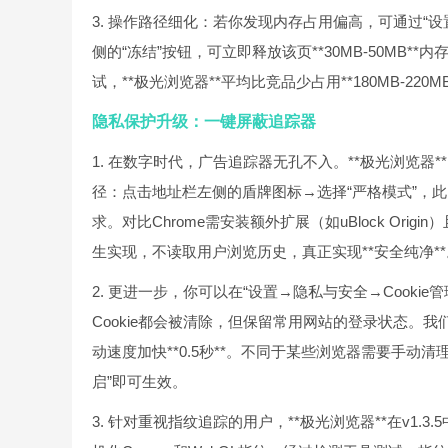
3. 操作路径细化：若你发现内存占用偏高，可通过“
侧的“冻结”按钮，可立即释放该页**30MB-50MB**
试，**极光浏览器**平均比竞品少占用**180MB-2
隐私保护升级：一键屏蔽追踪器
1. 在数字时代，广告追踪器无孔不入。**极光浏览器*
径：点击地址栏左侧的盾牌图标→选择“严格模式”，此时页
求。对比Chrome需安装额外扩展（如uBlock Ori
生实现，不读取用户浏览历史，真正实现**安全纯净**
2. 更进一步，你可以在“设置→隐私与安全→Cookie
Cookie都会被清除，但保留常用网站的登录状态。我
动速度加快**0.5秒**。不同于某些浏览器需要手动清
启”即可生效。
3. 针对重视指纹追踪的用户，**极光浏览器**在v1.