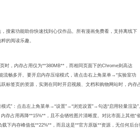
达，搜索功能助你快速找到心仪作品。所有漫画免费看，支持离线下
纯粹的阅读乐趣。
页时，内存占用仅为**380MB**，而相同页面下的Chrome则高达
老旧设备也能流畅多开。要开启内存压缩模式，请点击右上角菜单→“实验室功
非活跃标签页的资源，实测在同时开启视频、文档和购物网站时，内存
轻量模式”：点击左上角菜单→“设置”→“浏览设置”→勾选“启用轻量渲染”
，内存占用再降**15%**，且不会牺牲图片清晰度。对比市面上其他“
负载下内存峰值低**22%**，而且这是**官方原版**资源，无任何后台