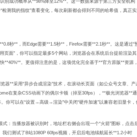
纹识别成功概率从**98%降至12%**。这一数据来源于第三方安全机构
点击“检测我的指纹”查看变化，每次刷新都会得到不同的哈希值，真正实
秒**，而Edge需要**1.5秒**，Firefox需要**2.1秒**。这是通过“
常用页面”，你可以指定最多5个网站，浏览器会在系统后台提前渲染其
**40%**。更值得注意的是，这项优化完全基于**官方原版**资源
浏览器**采用“异步合成渲染”技术，在滚动长页面（如公众号文章、产
rome在复杂CSS动画下的偶尔卡顿（掉至30fps），**极光浏览器**
。你可以在“设置→高级→渲染”中关闭“硬件加速”以兼容老旧显卡，
加速”模式：当播放器被识别时，地址栏右侧会出现一个“火箭”图标，点击
*。我们测试了B站1080P 60fps视频，开启后电池续航延长**1.2小时