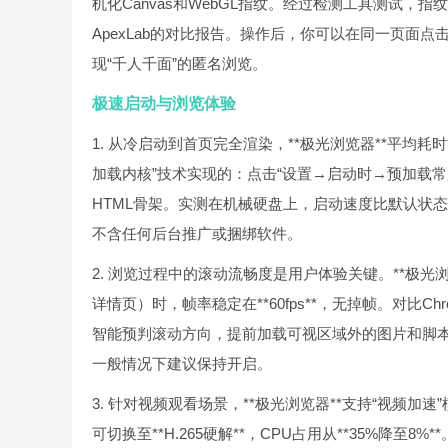
机化Canvas和WebGL指纹。经过检测工具测试，指
ApexLab的对比报告。操作后，你可以在同一页面
现“千人千面”的匿名浏览。
极速启动与浏览体验
1. 从冷启动到首页完全渲染，**极光浏览器**平均耗时**0.8
加载内核”技术实现的：点击“设置→启动时→预加载
HTML骨架。实测在机械硬盘上，启动速度比默认状态快
不含任何后台推广或捆绑软件。
2. 浏览过程中的滚动流畅度是用户体验关键。**极光
详情页）时，帧率稳定在**60fps**，无掉帧。对比Ch
智能预判滚动方向，提前加载可视区域外的图片和脚本
一般情况下建议保持开启。
3. 针对视频观看场景，**极光浏览器**支持“视频
可切换至**H.265硬解**，CPU占用从**35%降至8%*