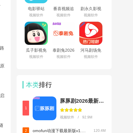
右
电影驿站
番喜视频追
剧永久影视
app官方最
剧app官方
官方下载安
视频软件
视频软件
视频软件
新版本免费
最新版本
装(剧下
下载v2.0.0
v1.8.7
饭)v1.99
作路
瓜子影视免
泰剧兔2026
河马剧场免
费下载2026
最新版本下
费版下载官
视频软件
视频软件
视频软件
官方最新版
载
方正版
v3.0.4.8
v1.5.7.0(81)
v3.2.3
层原
本类
排行
器启
豚豚剧2026最新版本下载
1
视频软件 / 92.9M
随
omofun动漫下载最新版v1.1.61
2
120.4M