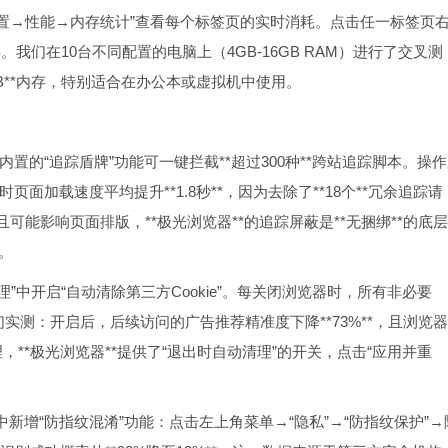
设置→性能→内存统计”查看每个标签页的实时消耗。点击任一标签页
内存。我们在10台不同配置的电脑上（4GB-16GB RAM）进行了交叉测
20MB**内存，特别适合在办公本或虚拟机中使用。
*内置的“追踪盾牌”功能可一键拦截**超过300种**跨站追踪脚本。操
面加载速度平均提升**1.8秒**，因为去除了**18个**冗余追踪请
gin）且可能影响页面排版，**极光浏览器**的追踪屏蔽是**无捆绑**的底
。
管理”中开启“自动清除第三方Cookie”。每关闭浏览器时，所有非必要
们实测：开启后，后续访问的广告推荐精准度下降**73%**，且浏览
理，**极光浏览器**提供了“退出时自动清理”的开关，点击“应用并重
3.5中新增“防指纹混淆”功能：点击左上角菜单→“隐私”→“防指纹保护”→