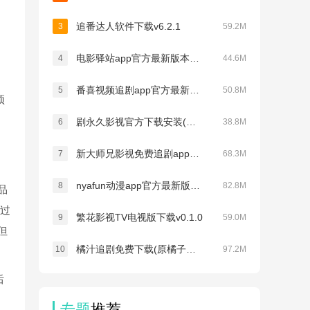
追番达人软件下载v6.2.1
3
59.2M
电影驿站app官方最新版本免费下载v2.0.0
4
44.6M
番喜视频追剧app官方最新版本v1.8.7
5
50.8M
预
剧永久影视官方下载安装(剧下饭)v1.99
6
38.8M
，
新大师兄影视免费追剧app下载2026官方正版v4.0.0
7
68.3M
nyafun动漫app官方最新版下载v1.0.3
8
82.8M
品
通过
繁花影视TV电视版下载v0.1.0
9
59.0M
但
橘汁追剧免费下载(原橘子视频)v3.0.2.2
10
97.2M
后
专题
推荐