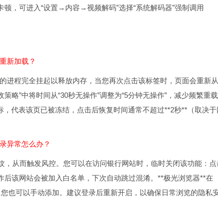
卡顿，可进入“设置→内容→视频解码”选择“系统解码器”强制调用
会重新加载？
页的进程完全挂起以释放内存，当您再次点击该标签时，页面会重新
略”中将时间从“30秒无操作”调整为“5分钟无操作”，减少频繁重
图标，代表该页已被冻结，点击后恢复时间通常不超过**2秒**（取决于
登录异常怎么办？
s指纹，从而触发风控。您可以在访问银行网站时，临时关闭该功能：点
作后该网站会被加入白名单，下次自动跳过混淆。**极光浏览器**在
的白名单，您也可以手动添加。建议登录后重新开启，以确保日常浏览的隐私