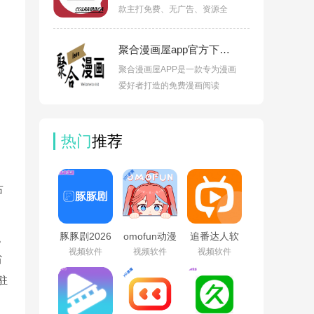
款主打免费、无广告、资源全
聚合漫画屋app官方下载安装手机版v1.0
聚合漫画屋APP是一款专为漫画
爱好者打造的免费漫画阅读
热门
推荐
占
豚豚剧2026
omofun动漫
追番达人软
。
最新版本下
下载最新版
件下载
视频软件
视频软件
视频软件
省
载v1.9
v1.1.61
v6.2.1
驻