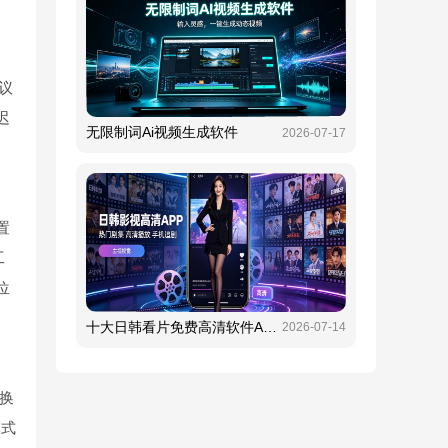
建议
迟
无限制词Ai视频生成软件
2026-07-17
置
工
位
十大日韩看片免费高清软件APP大全
2026-07-14
切换
模式