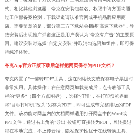
送广告，搜索框下方仅保留用户主动添加的常用网站快捷方
式。相比其他浏览器，夸克在安装包签名、权限申请方面均通
过工信部备案检测，下载渠道请认准官网或手机品牌应用商
店。需要留意的是，部分第三方下载站会捆绑"高速下载器"，导
致安装后出现推广弹窗这正是用户误认为"夸克有广告"的主要原
因。建议安装时选择"自定义安装"并取消勾选附加组件，即可保
持纯净体验。
夸克App官方正版下载后怎样把网页保存为PDF文档？
夸克内置了"一键转PDF"工具，这在阅读长文或保存电子票据时
非常实用。具体操作：在任意网页加载完成后，点击底部工具
栏的"更多"（四个方点图标），选择"打印"，在打印预览界面
将"目标打印机"改为"另存为PDF"，即可生成带完整排版的PDF
文件。该功能对网盘内的文档同样适用打开网盘中的Word或
PPT文件，通过右上角的"导出"按钮可直接转为PDF，且转换过
程在本地完成，不上传云端，隐私保护性优于在线转换工具。