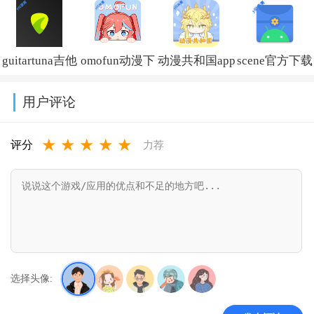
版下载最新版
件v5.3.3
装新版本
免费下载安装
本
v14.5.0
(Kwai)v13.6.4
guitartuna吉他
omofun动漫下
动漫共和国app
scene官方下载
v10.15.0.1125
调音器下载免
载最新版
免费下载最新
最新版v9.4.9
用户评论
费版v7.97.0
v1.1.73
版v1.0.0.8
★
★
★
★
★
评分
力荐
选择头像: