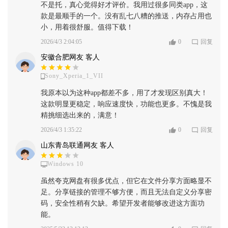
不是托，真心觉得好才评价。我用过很多同类app，这
款是最顺手的一个。没有乱七八糟的推送，内存占用也
小，用着很舒服。值得下载！
2026/4/3 2:04:05
0
回复
安徽合肥网友 客人
Sony_Xperia_1_VII
我原本以为这种app都差不多，用了才发现区别真大！
这款明显更稳定，响应速度快，功能也更多。不愧是我
精挑细选出来的，满意！
2026/4/3 1:35:22
0
回复
山东青岛联通网友 客人
Windows 10
虽然夸克网盘有很多优点，但它在文件分享方面略显不
足。分享链接的管理不够方便，而且无法自定义分享密
码，安全性稍有欠缺。希望开发者能够改进这方面功
能。