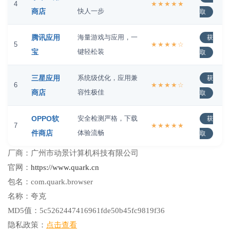
4
★★★★★
商店
快人一步
取
腾讯应用
海量游戏与应用，一
获
5
★★★★☆
宝
键轻松装
取
三星应用
系统级优化，应用兼
获
6
★★★★☆
商店
容性极佳
取
OPPO软
安全检测严格，下载
获
7
★★★★★
件商店
体验流畅
取
厂商：
广州市动景计算机科技有限公司
官网：
https://www.quark.cn
包名：
com.quark.browser
名称：
夸克
MD5值：
5c5262447416961fde50b45fc9819f36
隐私政策：
点击查看