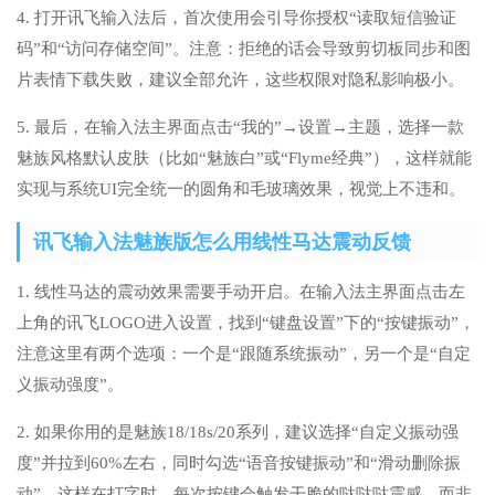
4. 打开讯飞输入法后，首次使用会引导你授权“读取短信验证
码”和“访问存储空间”。注意：拒绝的话会导致剪切板同步和图
片表情下载失败，建议全部允许，这些权限对隐私影响极小。
5. 最后，在输入法主界面点击“我的”→设置→主题，选择一款
魅族风格默认皮肤（比如“魅族白”或“Flyme经典”），这样就能
实现与系统UI完全统一的圆角和毛玻璃效果，视觉上不违和。
讯飞输入法魅族版怎么用线性马达震动反馈
1. 线性马达的震动效果需要手动开启。在输入法主界面点击左
上角的讯飞LOGO进入设置，找到“键盘设置”下的“按键振动”，
注意这里有两个选项：一个是“跟随系统振动”，另一个是“自定
义振动强度”。
2. 如果你用的是魅族18/18s/20系列，建议选择“自定义振动强
度”并拉到60%左右，同时勾选“语音按键振动”和“滑动删除振
动”。这样在打字时，每次按键会触发干脆的哒哒哒震感，而非