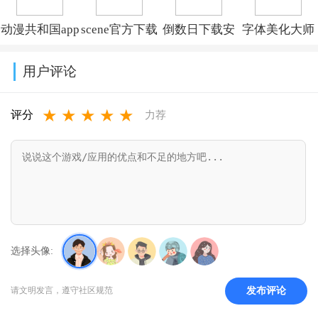
v14.5.0
(Kwai)v13.6.40.545802
费版v7.97.0
v1.1.73
动漫共和国app
scene官方下载
倒数日下载安
字体美化大师
免费下载最新
最新版v9.4.9
卓版v3.6.61
回归版v8.14.3
用户评论
版v1.0.0.8
★
★
★
★
★
评分
力荐
选择头像:
发布评论
请文明发言，遵守社区规范