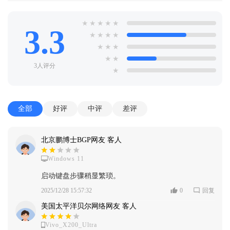
★
★
★
★
★
3.3
★
★
★
★
★
★
★
★
★
3人评分
★
全部
好评
中评
差评
北京鹏博士BGP网友 客人
Windows 11
启动键盘步骤稍显繁琐。
2025/12/28 15:57:32
0
回复
美国太平洋贝尔网络网友 客人
Vivo_X200_Ultra