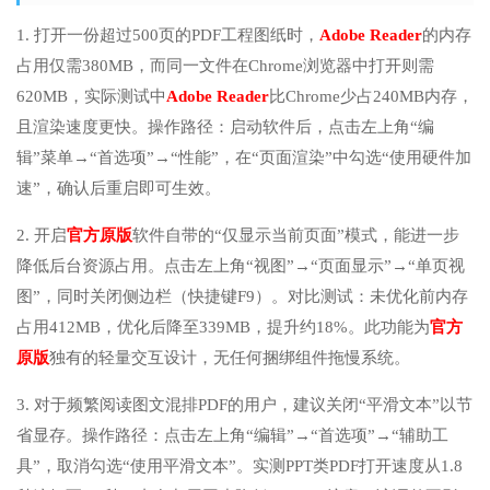
1. 打开一份超过500页的PDF工程图纸时，
Adobe Reader
的内存
占用仅需380MB，而同一文件在Chrome浏览器中打开则需
620MB，实际测试中
Adobe Reader
比Chrome少占240MB内存，
且渲染速度更快。操作路径：启动软件后，点击左上角“编
辑”菜单→“首选项”→“性能”，在“页面渲染”中勾选“使用硬件加
速”，确认后重启即可生效。
2. 开启
官方原版
软件自带的“仅显示当前页面”模式，能进一步
降低后台资源占用。点击左上角“视图”→“页面显示”→“单页视
图”，同时关闭侧边栏（快捷键F9）。对比测试：未优化前内存
占用412MB，优化后降至339MB，提升约18%。此功能为
官方
原版
独有的轻量交互设计，无任何捆绑组件拖慢系统。
3. 对于频繁阅读图文混排PDF的用户，建议关闭“平滑文本”以节
省显存。操作路径：点击左上角“编辑”→“首选项”→“辅助工
具”，取消勾选“使用平滑文本”。实测PPT类PDF打开速度从1.8