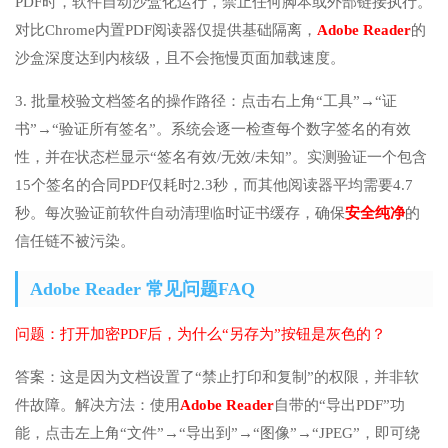
PDF时，软件自动沙盒化运行，禁止任何脚本或外部链接执行。
对比Chrome内置PDF阅读器仅提供基础隔离，
Adobe Reader
的
沙盒深度达到内核级，且不会拖慢页面加载速度。
3. 批量校验文档签名的操作路径：点击右上角“工具”→“证
书”→“验证所有签名”。系统会逐一检查每个数字签名的有效
性，并在状态栏显示“签名有效/无效/未知”。实测验证一个包含
15个签名的合同PDF仅耗时2.3秒，而其他阅读器平均需要4.7
秒。每次验证前软件自动清理临时证书缓存，确保
安全纯净
的
信任链不被污染。
Adobe Reader 常见问题FAQ
问题：打开加密PDF后，为什么“另存为”按钮是灰色的？
答案：这是因为文档设置了“禁止打印和复制”的权限，并非软
件故障。解决方法：使用
Adobe Reader
自带的“导出PDF”功
能，点击左上角“文件”→“导出到”→“图像”→“JPEG”，即可绕