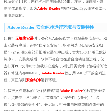
秒缩短至1.1秒，内存占用同步降低50MB。注意：该调整不影
响字体清晰度，因为
Adobe Reader
的微软ClearType兼容引擎已
做底层优化。
Adobe Reader 安全纯净运行环境与安装特性
1. 执行
无捆绑安装
时，务必从Adobe官方下载站获取安装包。双
击安装程序后，选择“自定义安装”，取消勾选“McAfee安全扫
描”（该选项仅在部分旧版安装包中出现，官方15.0.14版已默认
纯净）。安装完成后，软件不会自动在后台启动驻留进程，仅
当打开PDF文件时才加载核心服务，对比同类软件（如福昕阅读
器）常驻内存80MB+，
Adobe Reader
仅占用5MB以下的空闲进
程，真正做到
安全纯净
运行环境。
2. 保护文档隐私的“受保护模式”是
Adobe Reader
的独有安全特
性。点击左上角“编辑”→“首选项”→“安全性（增强）”，勾
选“启用增强的安全性”。开启后，打开来自网络或邮件附件的