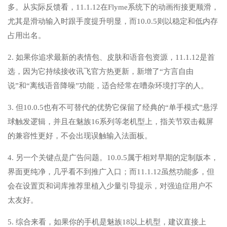
多。从实际反馈看，11.1.12在Flyme系统下的动画衔接更顺滑，
尤其是滑动输入时跟手度提升明显，而10.0.5则以稳定和低内存
占用出名。
2. 如果你追求最新的表情包、皮肤和语音包资源，11.1.12是首
选，因为它持续接收讯飞官方热更新，新增了“方言自由
说”和“离线语音降噪”功能，适合经常在嘈杂环境打字的人。
3. 但10.0.5也有不可替代的优势它保留了经典的“单手模式”悬浮
球触发逻辑，并且在魅族16系列等老机型上，指关节双击截屏
的兼容性更好，不会出现误触输入法面板。
4. 另一个关键点是广告问题。10.0.5属于相对早期的定制版本，
界面更纯净，几乎看不到推广入口；而11.1.12虽然功能多，但
会在设置页和词库推荐里植入少量引导提示，对强迫症用户不
太友好。
5. 综合来看，如果你的手机是魅族18以上机型，建议直接上