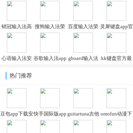
销冠输入法高
搜狗输入法荣
百度输入法荣
灵犀键盘app官
级版v1.3.66
耀版最新版本
耀版2026最新
方正版下载
下载
版v8.2.510.212
v1.2.2
心语输入法安
谷歌输入法app
gboard输入法
kk键盘官方最
v10.32.44.202607171600
卓版v1.0.0
下载安卓版
中文版下载
新版
热门推荐
(Gboard)v17.8.4.939743344-
v17.8.4.939743344-
v4.1.1.12100
beta-arm64-
beta-arm64-
v8a
v8a
豆包app下载安
快手国际版app
guitartuna吉他
omofun动漫下
装新版本
免费下载安装
调音器下载免
载最新版