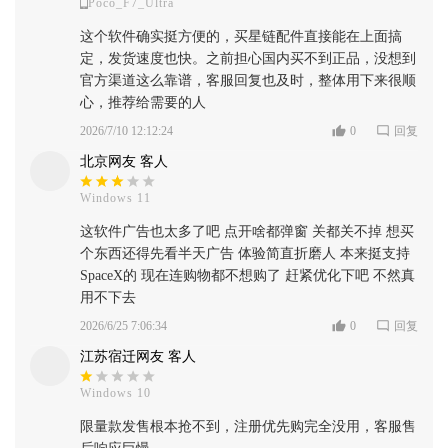
Poco_F7_Ultra
这个软件确实挺方便的，买星链配件直接能在上面搞
定，发货速度也快。之前担心国内买不到正品，没想到
官方渠道这么靠谱，客服回复也及时，整体用下来很顺
心，推荐给需要的人
2026/7/10 12:12:24
0
回复
北京网友 客人
Windows 11
这软件广告也太多了吧 点开啥都弹窗 关都关不掉 想买
个东西还得先看半天广告 体验简直折磨人 本来挺支持
SpaceX的 现在连购物都不想购了 赶紧优化下吧 不然真
用不下去
2026/6/25 7:06:34
0
回复
江苏宿迁网友 客人
Windows 10
限量款发售根本抢不到，注册优先购完全没用，客服售