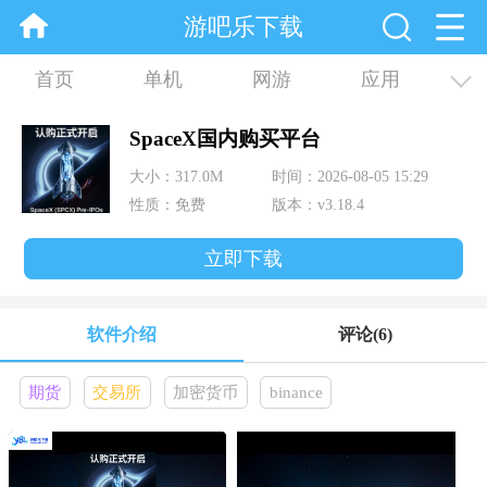
游吧乐下载
首页
单机
网游
应用
资讯
合集
SpaceX国内购买平台
大小：317.0M
时间：2026-08-05 15:29
性质：免费
版本：v3.18.4
立即下载
软件介绍
评论
(6)
期货
交易所
加密货币
binance