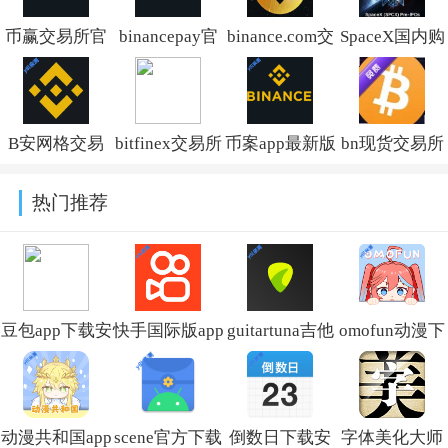
币赢交易所官
binancepay官
binance.com交
SpaceX国内购
方版下载
方版v3.18.4
易所官网下载
买平台v3.18.4
v3.18.4
v3.18.4
B安网格交易
bitfinex交易所
币案app最新版
bn现货交易所
官方版v3.18.4
APP官方正版
2026v3.18.4
官方版v3.18.4
热门推荐
下载v3.18.4
安装包
豆包app下载安
快手国际版app
guitartuna吉他
omofun动漫下
装新版本
免费下载安装
调音器下载免
载最新版
v14.5.0
(Kwai)v13.6.40.545802
费版v7.97.0
v1.1.73
动漫共和国app
scene官方下载
倒数日下载安
字体美化大师