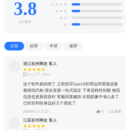
3.8
★
★
★
★
★
★
★
★
★
6人评分
★
全部
好评
中评
差评
浙江杭州网友 客人
Poco_F7_Ultra
这个软件真的绝了 之前想买SpaceX的周边和星链设备
都得找代购 现在直接一站式搞定 下单流程特别顺 物流
信息也更新得及时 客服回复贼快 比我想象中省心多了
已经安利给身边好几个朋友了
2026/8/5 21:55:25
0
回复
江苏苏州网友 客人